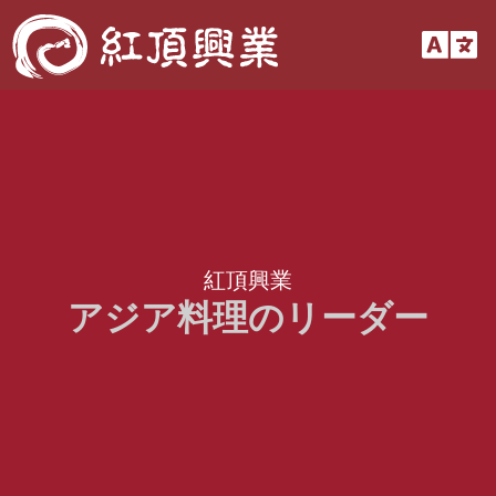
内
Flyout
容
を
Menu
ス
キ
ッ
プ
紅頂興業
アジア料理のリーダー